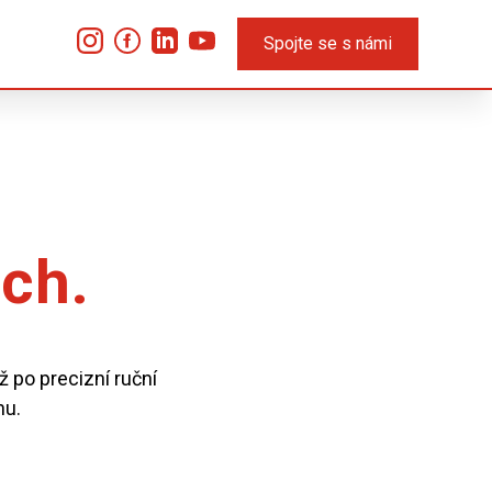
Spojte se s námi
ech.
 po precizní ruční
hu.