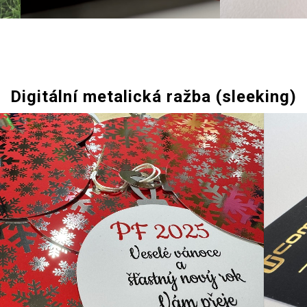
Digitální metalická ražba (sleeking)