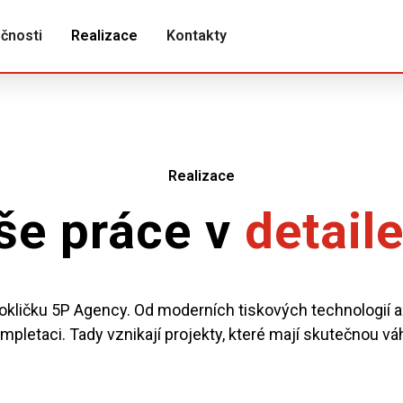
čnosti
Realizace
Kontakty
Realizace
še práce
v
detail
kličku 5P Agency. Od moderních tiskových technologií až
mpletaci. Tady vznikají projekty, které mají skutečnou vá